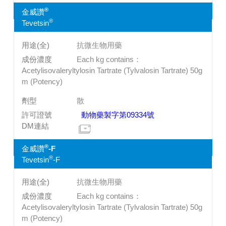
®
金威讚
®
Tevetsin
抗微生物用藥
Each kg contains：
Acetylisovaleryltylosin Tartrate (Tylvalosin Tartrate) 50g
m (Potency)
散
動物藥製字第09334號
®
金威讚
-F
®
Tevetsin
-F
抗微生物用藥
Each kg contains：
Acetylisovaleryltylosin Tartrate (Tylvalosin Tartrate) 50g
m (Potency)