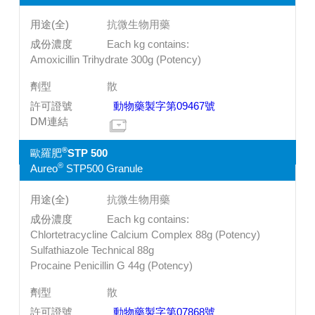
抗微生物用藥
Each kg contains:
Amoxicillin Trihydrate 300g (Potency)
散
動物藥製字第09467號
®
歐羅肥
STP 500
®
Aureo
STP500 Granule
抗微生物用藥
Each kg contains:
Chlortetracycline Calcium Complex 88g (Potency)
Sulfathiazole Technical 88g
Procaine Penicillin G 44g (Potency)
散
動物藥製字第07868號