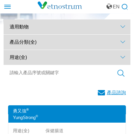
EN
產品諮詢
®
勇又強
®
YungStrong
保健腸道