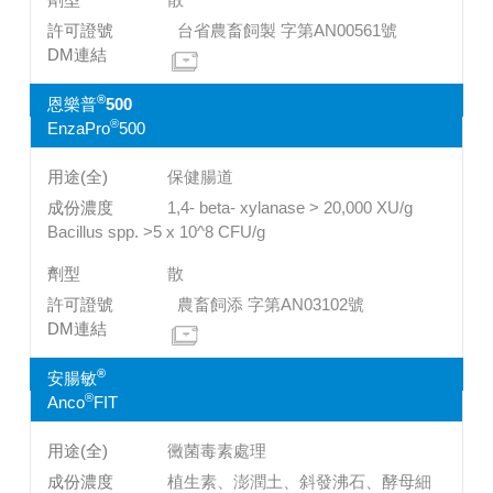
台省農畜飼製 字第AN00561號
®
恩樂普
500
®
EnzaPro
500
保健腸道
1,4- beta- xylanase > 20,000 XU/g
Bacillus spp. >5 x 10^8 CFU/g
散
農畜飼添 字第AN03102號
®
安腸敏
®
Anco
FIT
黴菌毒素處理
植生素、澎潤土、斜發沸石、酵母細