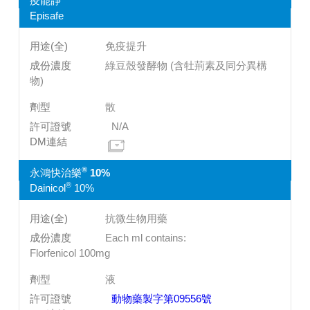
疫能靜
Episafe
免疫提升
綠豆殼發酵物 (含牡荊素及同分異構
物)
散
N/A
®
永鴻快治樂
10%
®
Dainicol
10%
抗微生物用藥
Each ml contains:
Florfenicol 100mg
液
動物藥製字第09556號