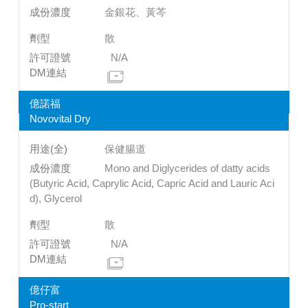
金銀花、黃芩
散
N/A
億諾福
Novovital Dry
保健腸道
Mono and Diglycerides of datty acids
(Butyric Acid, Caprylic Acid, Capric Acid and Lauric Aci
d), Glycerol
散
N/A
億仔富
Pro-start