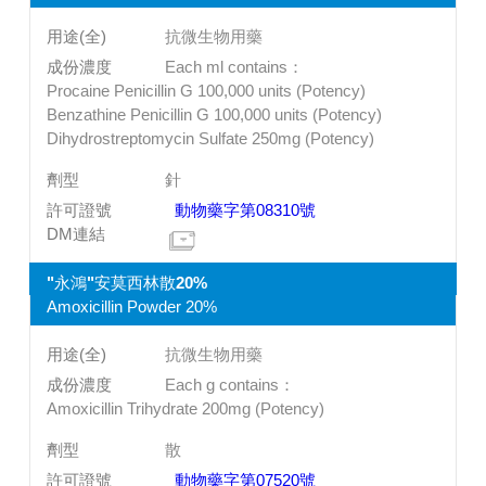
抗微生物用藥
Each ml contains：
Procaine Penicillin G 100,000 units (Potency)
Benzathine Penicillin G 100,000 units (Potency)
Dihydrostreptomycin Sulfate 250mg (Potency)
針
動物藥字第08310號
"永鴻"安莫西林散20%
Amoxicillin Powder 20%
抗微生物用藥
Each g contains：
Amoxicillin Trihydrate 200mg (Potency)
散
動物藥字第07520號