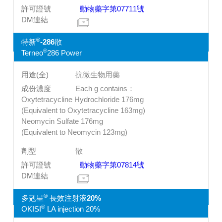
動物藥字第07711號
®
特新
-286散
®
Terneo
286 Power
抗微生物用藥
Each g contains：
Oxytetracycline Hydrochloride 176mg
(Equivalent to Oxytetracycline 163mg)
Neomycin Sulfate 176mg
(Equivalent to Neomycin 123mg)
散
動物藥字第07814號
®
多剋星
長效注射液20%
®
OKISI
LA injection 20%