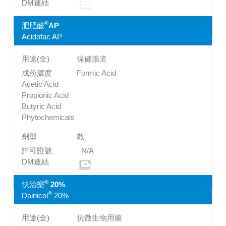
®
肥肥酸
AP
Acidofac AP
保健腸道
Formic Acid
Acetic Acid
Propionic Acid
Butyric Acid
Phytochemicals
散
N/A
®
快治樂
20%
®
Dainicol
20%
抗微生物用藥