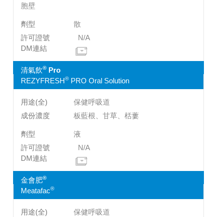
胞壁
散
N/A
®
清氣飲
Pro
®
REZYFRESH
PRO Oral Solution
保健呼吸道
板藍根、甘草、栝蔞
液
N/A
®
金會肥
®
Meatafac
保健呼吸道