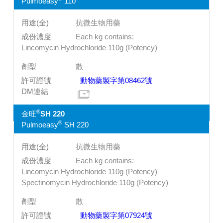
Pulmoeasy
110
抗微生物用藥
Each kg contains:
Lincomycin Hydrochloride 110g (Potency)
散
動物藥製字第08462號
®
金旺
SH 220
®
Pulmoeasy
SH 220
抗微生物用藥
Each kg contains:
Lincomycin Hydrochloride 110g (Potency)
Spectinomycin Hydrochloride 110g (Potency)
散
動物藥製字第07924號