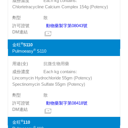
Each kg contains:
Chlortetracycline Calcium Complex 154g (Potency)
散
動物藥製字第08043號
®
金旺
S110
®
Pulmoeasy
S110
抗微生物用藥
Each kg contains:
Lincomycin Hydrochloride 55gm (Potency)
Spectinomycin Sulfate 55gm (Potency)
散
動物藥製字第08418號
®
金旺
110
®