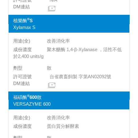
®
植樂酶
S
Xylamax S
改善消化率
聚木醣酶 1,4-β-Xylanase ，活性不低
於2,400 units/g
散
台省農畜飼製 字第AN02092號
®
福碩酶
600散
VERSAZYME 600
改善消化率
蛋白質分解酵素
散