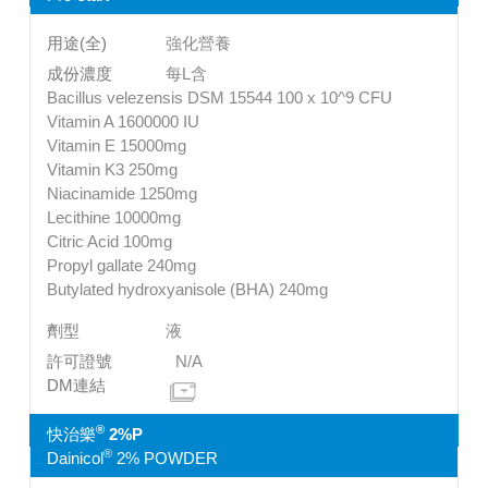
強化營養
每L含
Bacillus velezensis DSM 15544 100 x 10^9 CFU
Vitamin A 1600000 IU
Vitamin E 15000mg
Vitamin K3 250mg
Niacinamide 1250mg
Lecithine 10000mg
Citric Acid 100mg
Propyl gallate 240mg
Butylated hydroxyanisole (BHA) 240mg
液
N/A
®
快治樂
2%P
®
Dainicol
2% POWDER