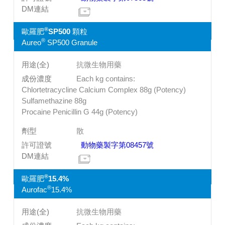
®
歐羅肥
SP500 顆粒
®
Aureo
SP500 Granule
抗微生物用藥
Each kg contains:
Chlortetracycline Calcium Complex 88g (Potency)
Sulfamethazine 88g
Procaine Penicillin G 44g (Potency)
散
動物藥製字第08457號
®
歐羅肥
15.4%
®
Aurofac
15.4%
抗微生物用藥