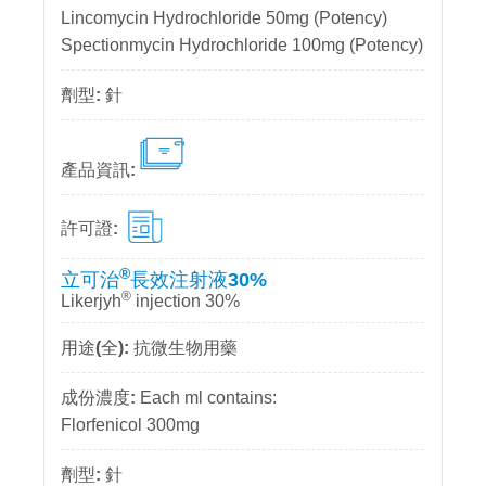
Lincomycin Hydrochloride 50mg (Potency)
Spectionmycin Hydrochloride 100mg (Potency)
針
®
立可治
長效注射液30%
®
Likerjyh
injection 30%
抗微生物用藥
Each ml contains:
Florfenicol 300mg
針