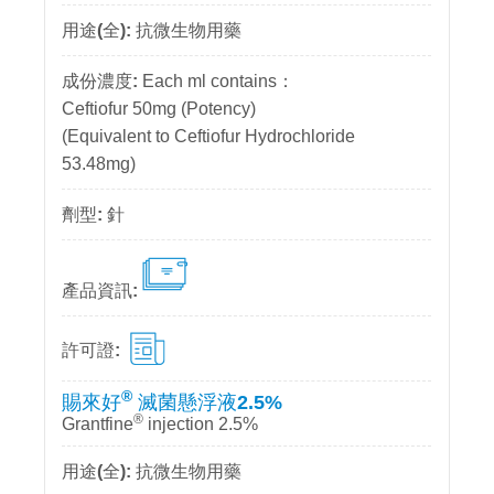
抗微生物用藥
Each ml contains：
Ceftiofur 50mg (Potency)
(Equivalent to Ceftiofur Hydrochloride
53.48mg)
針
®
賜來好
滅菌懸浮液2.5%
®
Grantfine
injection 2.5%
抗微生物用藥