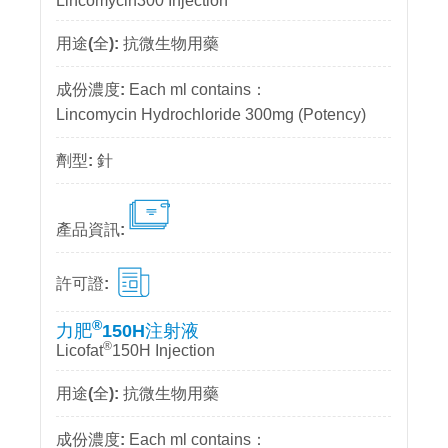
Lincomycin300 Injection
抗微生物用藥
Each ml contains：
Lincomycin Hydrochloride 300mg (Potency)
針
®
力肥
150H注射液
®
Licofat
150H Injection
抗微生物用藥
Each ml contains：