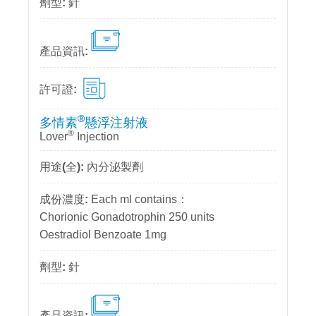
針
®
多情素
懸浮注射液
®
Lover
Injection
內分泌製劑
Each ml contains：
Chorionic Gonadotrophin 250 units
Oestradiol Benzoate 1mg
針