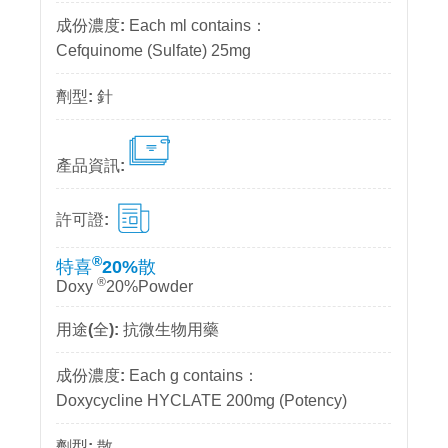
Each ml contains：
Cefquinome (Sulfate) 25mg
針
®
特喜
20%散
®
Doxy
20%Powder
抗微生物用藥
Each g contains：
Doxycycline HYCLATE 200mg (Potency)
散