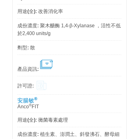
改善消化率
聚木醣酶 1,4-β-Xylanase ，活性不低
於2,400 units/g
散
®
安腸敏
®
Anco
FIT
黴菌毒素處理
植生素、澎潤土、斜發沸石、酵母細