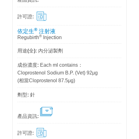
®
依定生
注射液
®
Regubirth
Injection
內分泌製劑
Each ml contains：
Cloprostenol Sodium B.P. (Vet) 92μg
(相當Cloprostenol 87.5μg)
針