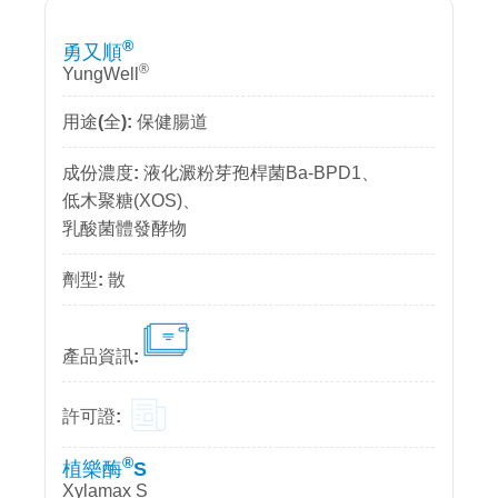
®
勇又順
®
YungWell
保健腸道
液化澱粉芽孢桿菌Ba-BPD1、
低木聚糖(XOS)、
乳酸菌體發酵物
散
®
植樂酶
S
Xylamax S