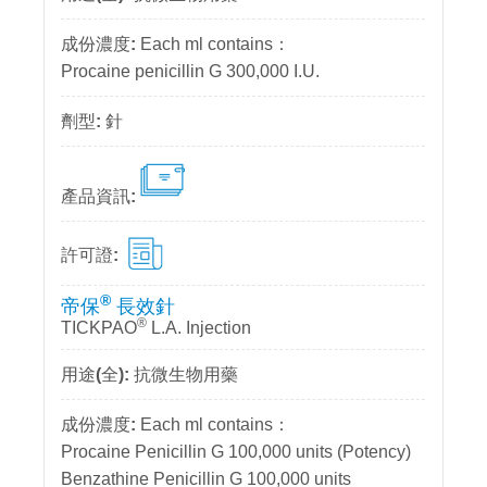
Each ml contains：
Procaine penicillin G 300,000 I.U.
針
®
帝保
長效針
®
TICKPAO
L.A. Injection
抗微生物用藥
Each ml contains：
Procaine Penicillin G 100,000 units (Potency)
Benzathine Penicillin G 100,000 units