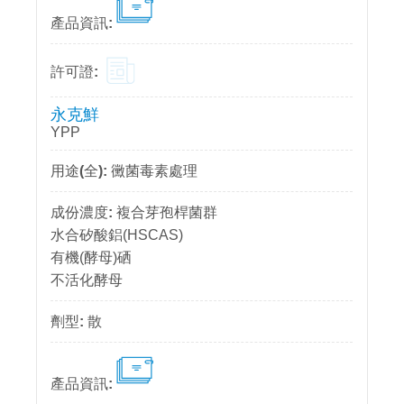
永克鮮
YPP
黴菌毒素處理
複合芽孢桿菌群
水合矽酸鋁(HSCAS)
有機(酵母)硒
不活化酵母
散