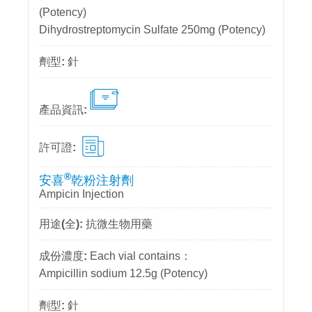
(Potency)
Dihydrostreptomycin Sulfate 250mg (Potency)
針
®
安喜
乾粉注射劑
Ampicin Injection
抗微生物用藥
Each vial contains：
Ampicillin sodium 12.5g (Potency)
針