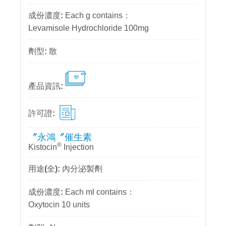
Each g contains：
Levamisole Hydrochloride 100mg
散
〞永鴻〞催生素
®
Kistocin
Injection
內分泌製劑
Each ml contains：
Oxytocin 10 units