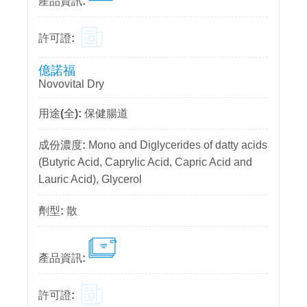
億諾福
Novovital Dry
保健腸道
Mono and Diglycerides of datty acids
(Butyric Acid, Caprylic Acid, Capric Acid and
Lauric Acid), Glycerol
散