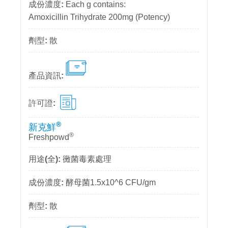
Each g contains:
Amoxicillin Trihydrate 200mg (Potency)
散
®
新克鮮
®
Freshpowd
黴菌毒素處理
酵母菌1.5x10^6 CFU/gm
散