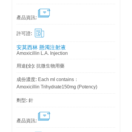
安莫西林 懸濁注射液
Amoxicillin L.A. Injection
抗微生物用藥
Each ml contains：
Amoxicillin Trihydrate150mg (Potency)
針