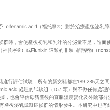
ic acid（福托寧®）對於治療產後泌乳障礙症候群（pos
群時，會使產後初乳和乳汁的分泌量不足，進而使
寧®）或Flunixin 這類的非類固醇藥物（nonsteroidal
進行評估試驗，所有的新女豬都在189-285天之
mic acid 處理的試驗組（157 頭）與不做任何
錄所有的生產數據，也會評估母豬產後的直腸溫度變化及外陰
母豬有產後泌乳障礙症候群的情形發生。本研究中也