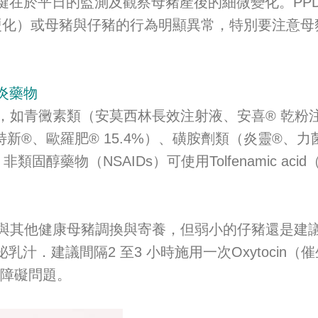
於平日的監測及觀察母豬產後的細微變化。PPDS 
、硬化）或母豬與仔豬的行為明顯異常，特別要注意
炎藥物
如青黴素類（安莫西林長效注射液、安喜® 乾粉注射劑
新®、歐羅肥® 15.4%）、磺胺劑類（炎靈®、力菌®
物（NSAIDs）可使用Tolfenamic acid（福托
其他健康母豬調換與寄養，但弱小的仔豬還是建議
泌乳汁．建議間隔2 至3 小時施用一次Oxytoci
乳障礙問題。