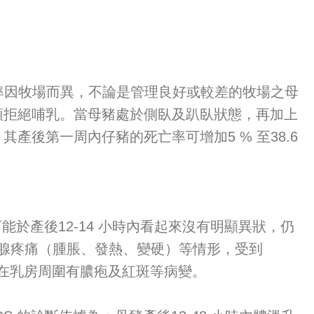
因牧場而異，不論是管理良好或較差的牧場之母
頭拒絕哺乳。當母豬處於側臥及趴臥狀態，再加上
產後第一周內仔豬的死亡率可增加5 % 至38.6
於產後12-14 小時內看起來沒有明顯異狀，仍
乳腺疼痛（腫脹、發熱、變硬）等情形，受到
秘或是在乳房周圍有膿疱及紅斑等病變。