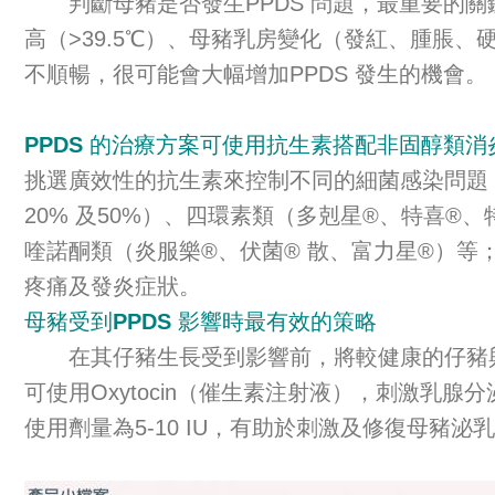
判斷母豬是否發生PPDS 問題，最重要的關鍵在
高（>39.5℃）、母豬乳房變化（發紅、腫脹
不順暢，很可能會大幅增加PPDS 發生的機會。
PPDS 的治療方案可使用抗生素搭配非固醇類消
挑選廣效性的抗生素來控制不同的細菌感染問題，
20% 及50%）、四環素類（多剋星®、特喜®、特
喹諾酮類（炎服樂®、伏菌® 散、富力星®）等；非類固醇藥
疼痛及發炎症狀。
母豬受到PPDS 影響時最有效的策略
在其仔豬生長受到影響前，將較健康的仔豬與
可使用Oxytocin（催生素注射液），刺激乳腺分
使用劑量為5-10 IU，有助於刺激及修復母豬泌