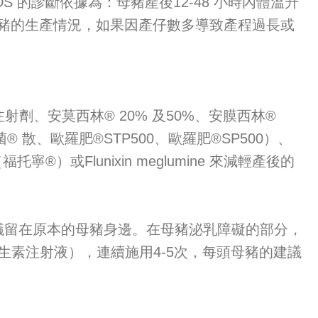
的診斷依據為：母豬產後12-48 小時內體溫升
母豬的生產情況，如果因產仔數多導致產程過長或
、安莫西林® 20% 及50%、安膜西林®
 散、歐羅肥®STP500、歐羅肥®SP500）、
寧®）或Flunixin meglumine 來減輕產後的
留在原本的母豬身邊。在母豬泌乳障礙的部分，
n（催生素注射液），連續施用4-5次，每頭母豬的建議