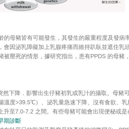
的母豬皆有可能發生，其發生的嚴重程度及發病率
題時，會因泌乳障礙加上乳腺疼痛而維持趴臥並遮住乳
壓死的情形，據研究指出，患有PPDS 的母豬，其
突然下降．影響出生仔豬初乳或乳汁的攝取。母豬可能
溫度>39.5℃）、泌乳量急速下降、沒有食欲、
6.5 上升至7.0-7.2 之間。有些母豬可能會出現便
早期診斷