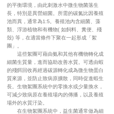
的平衡環境，由此刺激水中微生物菌落生
長，特別是異營細菌。所需的碳氮比因養殖
池而異，通常為1:5。養殖池內含細菌、藻
類、浮游植物和有機物( 如飼料、糞便、殘
殼) 等，在適當條件下聚在一起形成「絮
團」。
這些絮團可藉由氨和其他有機物轉化成
細菌生質量，進而協助改善水質。可透由蝦
的殘餌回收再經過碳源轉化成為微生物蛋白
質來源，並防止致病原擴散，同時促進蝦生
長。生物絮團系統中的零換水或少量換水，
可減少致病原在養殖場內的傳播，以及養殖
場外的水質汙染。
在生物絮團系統中，益生菌通常做為細