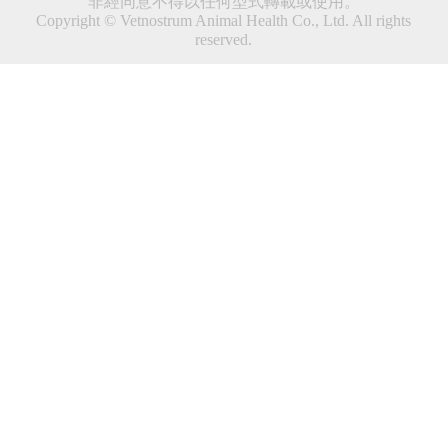
永鴻國際生技股份有限公司
service@vetnostrum.com
台中辦公室:
台中市西屯區安和路168號6F之6
台北辦公室:
台北市松山區民權東路三段181號11樓
新竹工廠:
新竹縣新豐鄉中崙村中崙290-3號
本網站所有資訊屬永鴻國技生技股份有限公司所有，
非經同意不得以任何型式轉載或使用。
Copyright © Vetnostrum Animal Health Co., Ltd. All rights
reserved.