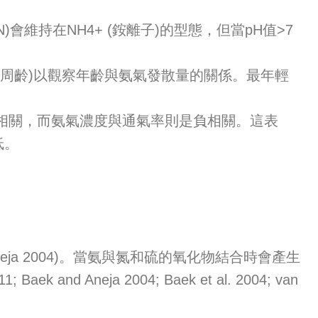
)會維持在NH4+ (銨離子)的型態，但當pH值>7
及59周齡)以觀察年齡與氨氣發散量的關係。最年輕
排放量有正相關，而氨氣濃度與通氣率則是負相關。這表
低。
nd Aneja 2004)。當氨與氮和硫的氧化物結合時會產生
Aneja 2004; Baek et al. 2004; van