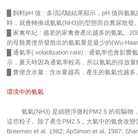
█ 飼料pH 值 : 多項試驗結果顯示，pH 值與氨
時，就會轉換成氨氣(NH3)的型態而自糞尿散發
█ 家禽年紀 : 越老的家禽會產出越多的氨氣。2
的母雞糞便所發散出的氨氣量是最少的(Wu-Haan et 
█ 通氣率( volatilization rate
示，夏天時因為通氣率較高，所以氨氣的排放量
█ 糞便含水量 : 含水量越高，產生的氨氣也越多
環境中的氨氣
氨氣(NH3) 是細懸浮微粒PM2.5 的前驅物，會促成PM
這些粒子。除了產生PM2.5，大氣中的氨會改變雲中的氧化速率，還
Breemen et al. 1982; ApSimon et al. 1987; Sha