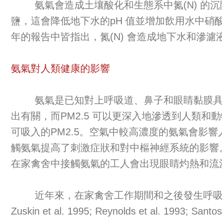
氨氣會造成土壤酸化和生態系中氮(N) 的沉降(Li et al
鹽，這會降低地下水的pH 值並增加飲用水中硝酸鹽的濃度(Santo
年的報告中皆指出，氮(N) 會造成地下水和滲
氨氣對人類健康的影響
氨氣是已知對上呼吸道、鼻子和眼睛黏膜具刺激
出有關，而PM2.5 可以更深入地滲透到人類
可吸入的PM2.5。空氣中較高濃度的氨氣會影響人類的
觸氨氣提高了刺激症狀和對中樞神經系統的影響
在家禽舍中接觸氨氣的工人會出現眼睛灼熱和流淚、打噴嚏、鼻塞
近年來，在家禽舍工作期間和之後發生呼吸道症狀的情
Zuskin et al. 1995; Reynolds et al. 1993