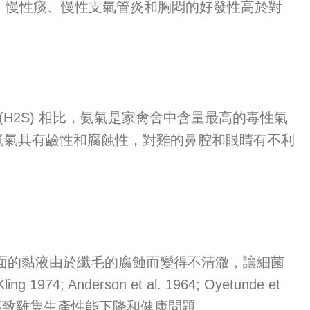
慢性咳嗽、慢性痰、慢性支氣管炎和胸悶的好發性高於對
)、硫化氫(H2S) 相比，氨氣是家禽舍中含量最高的毒性氣
氨氣具有鹼性和腐蝕性，對雞的鼻腔和眼睛有不利
面的黏液由於纖毛的腐蝕而變得不清澈，讓細菌
1974; Anderson et al. 1964; Oyetunde et
造成活動力不良而導致雞隻生產性能下降和健康問題。