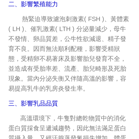
二、影響繁殖能力
熱緊迫導致濾泡刺激素( FSH )、黃體素
( LH )、催乳激素( LTH ) 分泌量減少，母牛
不發情、卵品質差，公牛性欲減退、精子發
育不良。因而無法順利配種，影響受精狀
態，受精卵不易著床及影響胎兒發育不全，
並造成有受胎率差、流產、胎兒畸形及死胎
現象。當內分泌失衡又伴隨高溫的影響，容
易提高乳牛的乳房炎發生率。
三、影響乳品品質
高溫環境下，牛隻對總乾物質中的消化
蛋白質採食呈遞減趨勢，因此無法滿足蛋白
質攝入量，又經汗腺蒸發氮損失增加，體蛋