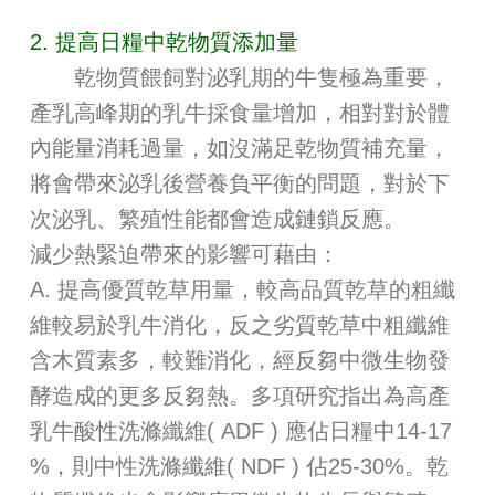
2. 提高日糧中乾物質添加量
乾物質餵飼對泌乳期的牛隻極為重要，
產乳高峰期的乳牛採食量增加，相對對於體
內能量消耗過量，如沒滿足乾物質補充量，
將會帶來泌乳後營養負平衡的問題，對於下
次泌乳、繁殖性能都會造成鏈鎖反應。
減少熱緊迫帶來的影響可藉由：
A. 提高優質乾草用量，較高品質乾草的粗纖
維較易於乳牛消化，反之劣質乾草中粗纖維
含木質素多，較難消化，經反芻中微生物發
酵造成的更多反芻熱。多項研究指出為高產
乳牛酸性洗滌纖維( ADF ) 應佔日糧中14-17
%，則中性洗滌纖維( NDF ) 佔25-30%。乾