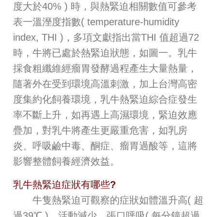
度大於40% ) 時，與熱緊迫相關數值可參考
表一溫溼度指數( temperature-humidity
index, THI )，多項文獻指出當THI 值超過72
時，牛將已處於熱緊迫狀態，如圖一。乳牛
採食粗纖維經瘤胃發酵過程產生大量熱量，
隨著外在受到環境高溫刺激，加上台灣高密
度集約化飼養環境，乳牛熱緊迫綜合症發生
率不斷上升，如再遇上高濕環境，緊迫效應
疊加，對乳牛將產生更嚴重危害，如乳房
炎、呼吸鹼中毒、酮症、瘤胃過酸等，這將
影響整體飼養經濟效益。
乳牛熱緊迫症狀有哪些?
牛隻熱緊迫可觀察的症狀如體溫升高( 超
過39℃ )、活動減少、張口呼吸( 每分鐘超過