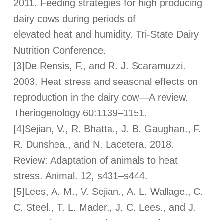
2011. Feeding strategies for high producing
dairy cows during periods of
elevated heat and humidity. Tri-State Dairy
Nutrition Conference.
[3]De Rensis, F., and R. J. Scaramuzzi.
2003. Heat stress and seasonal effects on
reproduction in the dairy cow—A review.
Theriogenology 60:1139–1151.
[4]Sejian, V., R. Bhatta., J. B. Gaughan., F.
R. Dunshea., and N. Lacetera. 2018.
Review: Adaptation of animals to heat
stress. Animal. 12, s431–s444.
[5]Lees, A. M., V. Sejian., A. L. Wallage., C.
C. Steel., T. L. Mader., J. C. Lees., and J.