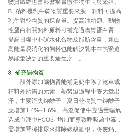
物質纖維也會影響瘤胃微生物生長與繁殖。
B. 精料是乳牛乾物質重要來源，精料可提高
乳牛對乾物質的採食量。提高油粕類、動物
性蛋白相關飼料原料可補充過瘤胃蛋白質，
提高日糧中非碳水化合物及脂肪含量，藉由
高能量易消化的飼料也能解決乳牛在熱緊迫
易能量缺乏的重要途徑之一。
3. 補充礦物質
額外添加礦物質能補足奶牛除了乾草或
精料外所需的元素。熱緊迫過程牛隻大量出
汗，主要流失鉀離子，夏日乾物質中鉀離子
應增加1.4%~1.6%。高溫促使牛隻過量喘氣
造成血液中HCO3- 增加而導致呼吸鹼中毒，
需增加腎臟排尿來排除碳酸氫根，將使鈣、