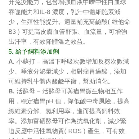
升免疫能力，包含增強血液中嗜中性白血球
吞噬能力和IL-8 濃度，乳汁中體細胞素減
少，生殖性能提升。適量補充菸鹼酸( 維他命
B3 ) 可提高皮膚血管舒張、血流量，可增強
出汗率，有效降體溫之效益。
5. 給予飼料添加劑
A. 小蘇打 –
高溫下呼吸次數增加反芻次數減
少、唾液分泌量減少，相對瘤胃過酸，添加
可維持乳牛體內酸鹼平衡，幫助消化。
B. 活酵母 –
活酵母可與瘤胃微生物相互作
用，穩定瘤胃pH 值，降低酸中毒風險，提高
纖維素分解、氮利用率，進而提高飼料效
率。添加富硒酵母可作為抗氧化劑，減少緊
迫反應中活性氧物質( ROS ) 產生，可有效