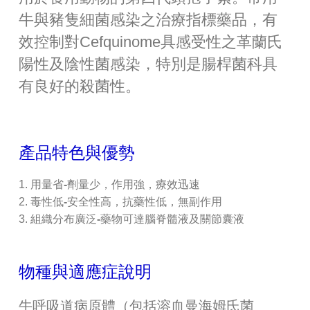
牛與豬隻細菌感染之治療指標藥品，有
效控制對Cefquinome具感受性之革蘭氏
陽性及陰性菌感染，特別是腸桿菌科具
有良好的殺菌性。
產品特色與優勢
用量省
-
劑量少，作用強，療效迅速
毒性低
-
安全性高，抗藥性低，無副作用
組織分布廣泛
-
藥物可達腦脊髓液及關節囊液
物種與適應症說明
牛
呼吸道病原體（包括溶血曼海姆氏菌