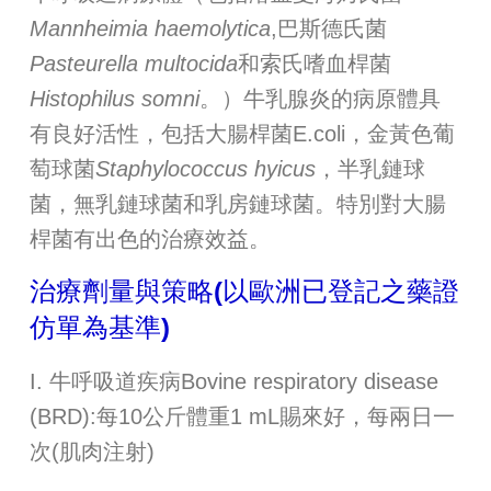
Mannheimia haemolytica
,巴斯德氏菌
Pasteurella multocida
和索氏嗜血桿菌
Histophilus somni
。）牛乳腺炎的病原體具
有良好活性，包括大腸桿菌E.coli，金黃色葡
萄球菌
Staphylococcus hyicus
，半乳鏈球
菌，無乳鏈球菌和乳房鏈球菌。特別對大腸
桿菌有出色的治療效益。
治療劑量與策略(以歐洲已登記之藥證
仿單為基準)
I. 牛呼吸道疾病Bovine respiratory disease
(BRD):每10公斤體重1 mL賜來好，每兩日一
次(肌肉注射)