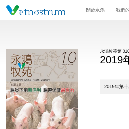
關於永鴻
我們
永鴻牧苑第 010
201