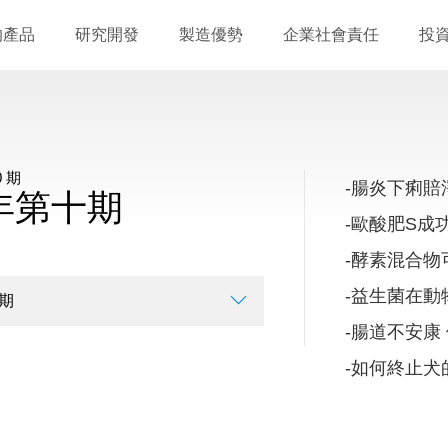
的產品
研究開發
製造優勢
企業社會責任
投
 期
-腸炎下痢賠
9年第十期
-歐酸肥S成
-酵素混合
-益生菌在動
-腸道不安康
-如何終止犬