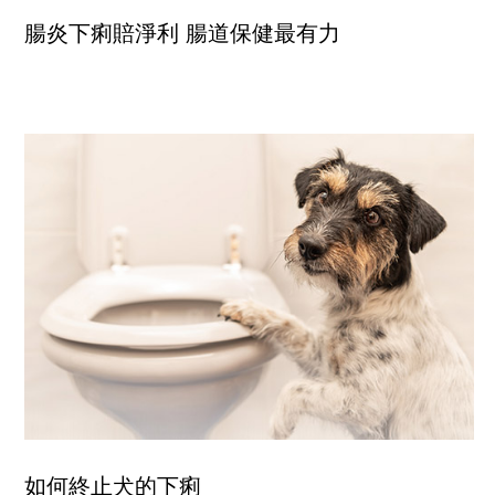
腸炎下痢賠淨利 腸道保健最有力
如何終止犬的下痢