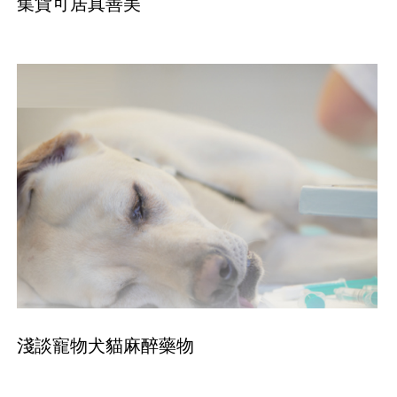
集貨可居真善美
淺談寵物犬貓麻醉藥物